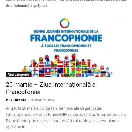
𝐝𝐞 𝐚 𝐢̂𝐦𝐛𝐮𝐧𝐚̆𝐭𝐚̆𝐭̦𝐢 𝐬𝐩𝐫𝐢𝐣𝐢𝐧𝐮𝐥...
Fără categorie
20 martie – Ziua Internațională a
Francofoniei
PTV Oltenia
-
20 martie 2026
Anual, la 20 martie, 75 de țări membre ale Organizației
Internaționale a Francofoniei (OIF) celebrează Ziua Internațională a
Francofoniei prin diverse manifestări culturale, acest eveniment
apărând în...