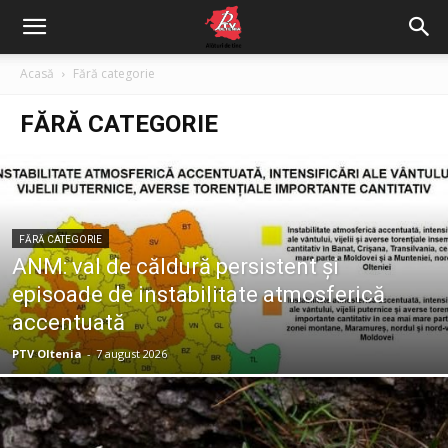
Acasă
Fără categorie
FĂRĂ CATEGORIE
FĂRĂ CATEGORIE
ANM: val de căldură persistent și
episoade de instabilitate atmosferică
accentuată
PTV Oltenia
-
7 august 2026