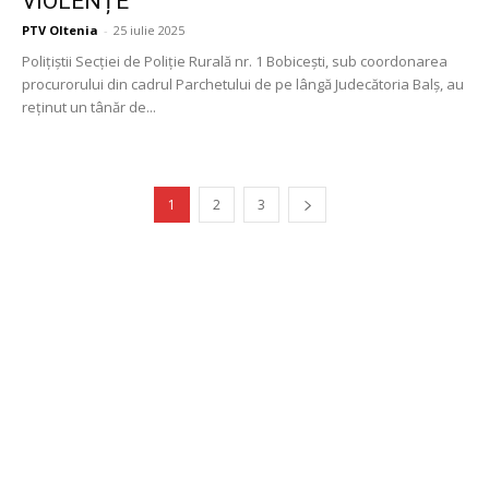
VIOLENȚE
PTV Oltenia
-
25 iulie 2025
Polițiștii Secției de Poliție Rurală nr. 1 Bobicești, sub coordonarea
procurorului din cadrul Parchetului de pe lângă Judecătoria Balș, au
reținut un tânăr de...
1
2
3
Publicitate