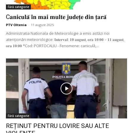
Fără categorie
C𝐚𝐧𝐢𝐜𝐮𝐥𝐚̆ 𝐢̂𝐧 𝐦𝐚𝐢 𝐦𝐮𝐥𝐭𝐞 𝐣𝐮𝐝𝐞𝐭̦𝐞 𝐝𝐢𝐧 𝐭̦𝐚𝐫𝐚̆
PTV Oltenia
-
11 august 2025
Administratia Nationala de Meteorologie a emis astăzi noi
atenționări meteorologice: 𝐈𝐧𝐭𝐞𝐫𝐯𝐚𝐥: 𝟏𝟎 𝐚𝐮𝐠𝐮𝐬𝐭, 𝐨𝐫𝐚 𝟏𝟎:𝟎𝟎 – 𝟏𝟏 𝐚𝐮𝐠𝐮𝐬𝐭,
𝐨𝐫𝐚 𝟏𝟎:𝟎𝟎 *Cod: PORTOCALIU - Fenomene: caniculă,...
Fără categorie
REȚINUT PENTRU LOVIRE SAU ALTE