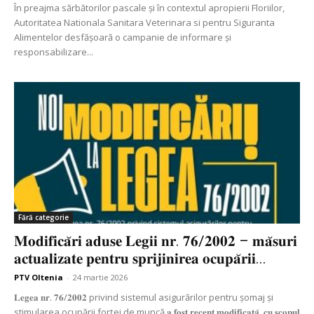
În preajma sărbătorilor pascale și în contextul apropierii Floriilor,
Autoritatea Nationala Sanitara Veterinara si pentru Siguranta
Alimentelor desfășoară o campanie de informare și
responsabilizare...
Fără categorie
𝐌𝐨𝐝𝐢𝐟𝐢𝐜𝐚̆𝐫𝐢 𝐚𝐝𝐮𝐬𝐞 𝐋𝐞𝐠𝐢𝐢 𝐧𝐫. 𝟕𝟔/𝟐𝟎𝟎𝟐 – 𝐦𝐚̆𝐬𝐮𝐫𝐢
𝐚𝐜𝐭𝐮𝐚𝐥𝐢𝐳𝐚𝐭𝐞 𝐩𝐞𝐧𝐭𝐫𝐮 𝐬𝐩𝐫𝐢𝐣𝐢𝐧𝐢𝐫𝐞𝐚 𝐨𝐜𝐮𝐩𝐚̆𝐫𝐢𝐢...
PTV Oltenia
-
24 martie 2026
𝐋𝐞𝐠𝐞𝐚 𝐧𝐫. 𝟕𝟔/𝟐𝟎𝟎𝟐 privind sistemul asigurărilor pentru șomaj și
stimularea ocupării forței de muncă 𝐚 𝐟𝐨𝐬𝐭 𝐫𝐞𝐜𝐞𝐧𝐭 𝐦𝐨𝐝𝐢𝐟𝐢𝐜𝐚𝐭𝐚̆, 𝐜𝐮 𝐬𝐜𝐨𝐩𝐮𝐥