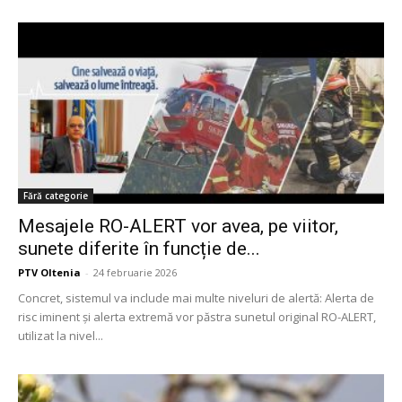
Fără categorie
Mesajele RO-ALERT vor avea, pe viitor,
sunete diferite în funcție de...
PTV Oltenia
-
24 februarie 2026
Concret, sistemul va include mai multe niveluri de alertă: Alerta de
risc iminent și alerta extremă vor păstra sunetul original RO-ALERT,
utilizat la nivel...