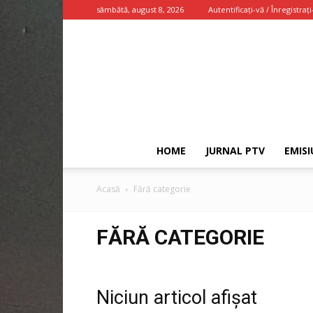
sâmbătă, august 8, 2026
Autentificați-vă / Înregistrați
HOME
JURNAL PTV
EMISI
Acasă
Fără categorie
FĂRĂ CATEGORIE
Niciun articol afișat