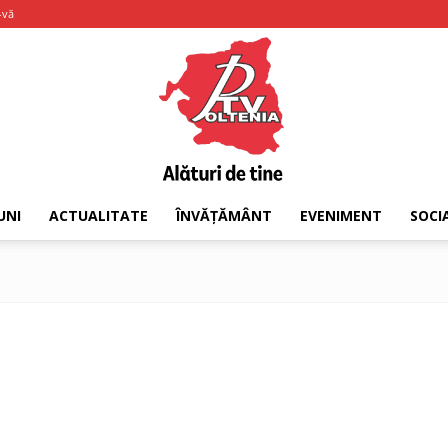
-vă
UNI
ACTUALITATE
ÎNVĂȚĂMÂNT
EVENIMENT
SOCI
PTV
Oltenia