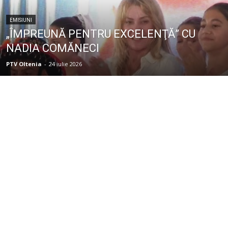
EMISIUNI
„ÎMPREUNĂ PENTRU EXCELENŢĂ” CU
NADIA COMĂNECI
PTV Oltenia
-
24 iulie 2026