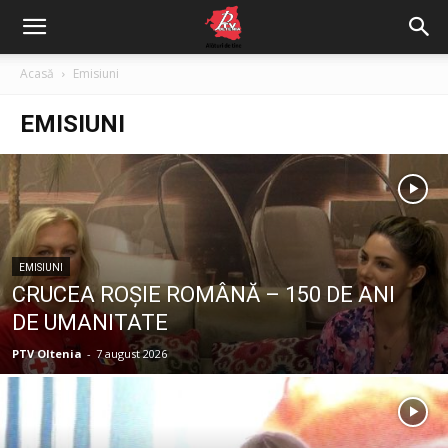
Acasă
Emisiuni
EMISIUNI
EMISIUNI
CRUCEA ROŞIE ROMÂNĂ – 150 DE ANI
DE UMANITATE
PTV Oltenia
-
7 august 2026