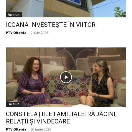
Emisiuni
ICOANA INVESTEŞTE ÎN VIITOR
PTV Oltenia
-
7 iulie 2026
Emisiuni
CONSTELAŢIILE FAMILIALE: RĂDĂCINI,
RELAŢII ŞI VINDECARE
PTV Oltenia
-
30 iunie 2026