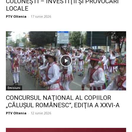
COLONEŞTI – INVESTIŢII ŞI PROVOCĂRI
LOCALE
PTV Oltenia
-
17 iunie 2026
Emisiuni
CONCURSUL NAŢIONAL AL COPIILOR
„CĂLUŞUL ROMÂNESC”, EDIŢIA A XXVI-A
PTV Oltenia
-
12 iunie 2026