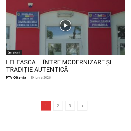
Emisiuni
LELEASCA – ÎNTRE MODERNIZARE ŞI
TRADIŢIE AUTENTICĂ
PTV Oltenia
-
10 iunie 2026
1
2
3
Publicitate