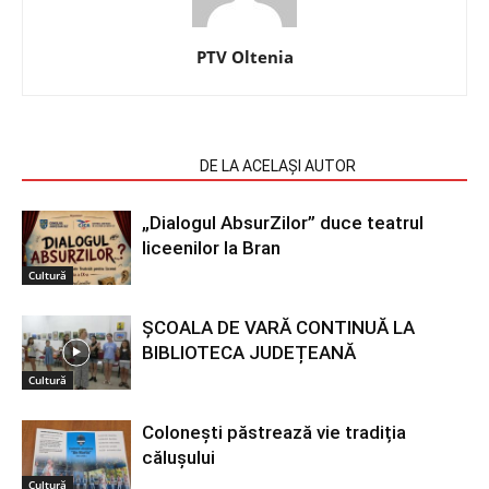
PTV Oltenia
ARTICOLE SIMILARE
DE LA ACELAȘI AUTOR
„Dialogul AbsurZilor” duce teatrul
liceenilor la Bran
Cultură
ȘCOALA DE VARĂ CONTINUĂ LA
BIBLIOTECA JUDEȚEANĂ
Cultură
Colonești păstrează vie tradiția
călușului
Cultură