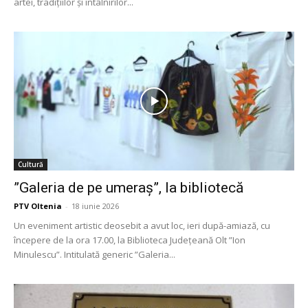
artei, tradițiilor și întâlnirilor...
Cultură
”Galeria de pe umeraș”, la bibliotecă
PTV Oltenia
-
18 iunie 2026
Un eveniment artistic deosebit a avut loc, ieri după-amiază, cu
începere de la ora 17.00, la Biblioteca Județeană Olt ”Ion
Minulescu”. Intitulată generic ”Galeria...