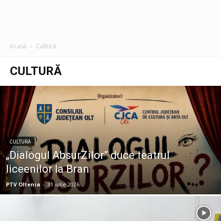
Acasă
Cultură
CULTURĂ
CULTURĂ
„Dialogul AbsurZilor” duce teatrul
liceenilor la Bran
PTV Oltenia
-
31 iulie 2026