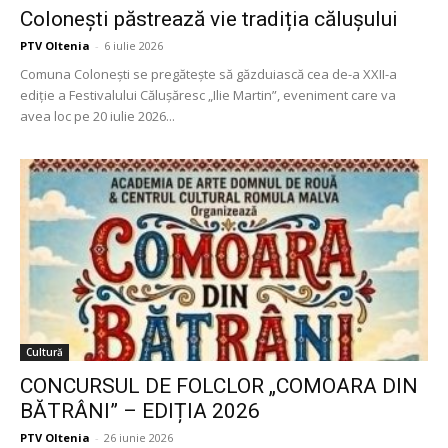
Colonești păstrează vie tradiția călușului
PTV Oltenia
-
6 iulie 2026
Comuna Colonești se pregătește să găzduiască cea de-a XXII-a
ediție a Festivalului Călușăresc „Ilie Martin”, eveniment care va
avea loc pe 20 iulie 2026...
Cultură
CONCURSUL DE FOLCLOR „COMOARA DIN
BĂTRÂNI” – EDIȚIA 2026
PTV Oltenia
-
26 iunie 2026