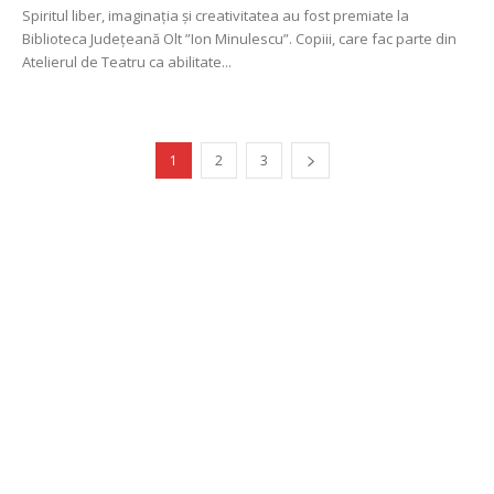
Spiritul liber, imaginația și creativitatea au fost premiate la
Biblioteca Județeană Olt ”Ion Minulescu”. Copiii, care fac parte din
Atelierul de Teatru ca abilitate...
1
2
3
Publicitate