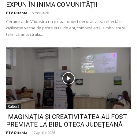
EXPUN ÎN INIMA COMUNITĂȚII
PTV Oltenia
-
5 mai 2026
Ceramica de Vădastra nu e doar obiect decorativ, ea reflectă o
civilizație veche de peste 6000 de ani, combină artă, simbolism și
tehnică ancestrală...
Cultură
IMAGINAȚIA ȘI CREATIVITATEA AU FOST
PREMIATE LA BIBLIOTECA JUDEȚEANĂ
PTV Oltenia
-
17 aprilie 2026