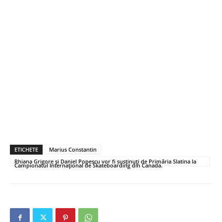
ETICHETE
Marius Constantin
Rhiana Grigore și Daniel Popescu vor fi susținuți de Primăria Slatina la
Campionatul Internaţional de Skateboarding din Canada.