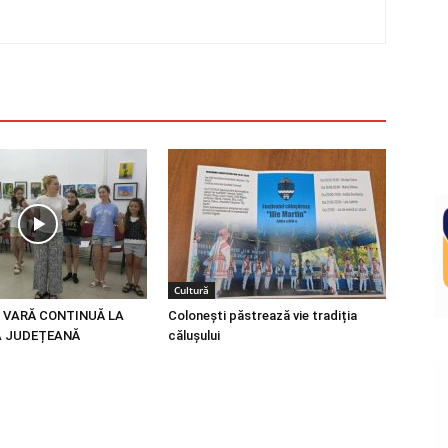
Cultură
 VARĂ CONTINUĂ LA
Colonești păstrează vie tradiția
A JUDEȚEANĂ
călușului