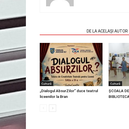
ARTICOLE SIMILARE
DE LA ACELAȘI AUTOR
Cultură
Cultură
„Dialogul AbsurZilor” duce teatrul
ȘCOALA DE
liceenilor la Bran
BIBLIOTEC