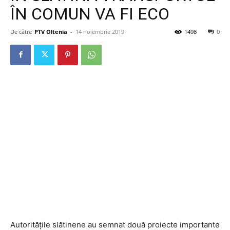
ÎN COMUN VA FI ECO
De către
PTV Oltenia
-
14 noiembrie 2019
1498
0
Autoritățile slătinene au semnat două proiecte importante