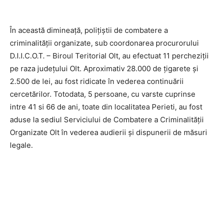
În această dimineață, polițiștii de combatere a
criminalității organizate, sub coordonarea procurorului
D.I.I.C.O.T. – Biroul Teritorial Olt, au efectuat 11 percheziții
pe raza județului Olt. Aproximativ 28.000 de țigarete și
2.500 de lei, au fost ridicate în vederea continuării
cercetărilor. Totodata, 5 persoane, cu varste cuprinse
intre 41 si 66 de ani, toate din localitatea Perieti, au fost
aduse la sediul Serviciului de Combatere a Criminalității
Organizate Olt în vederea audierii și dispunerii de măsuri
legale.