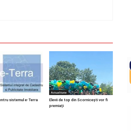
Actualitate
entru sistemul e-Terra
Elevii de top din Scornicești vor fi
premiați