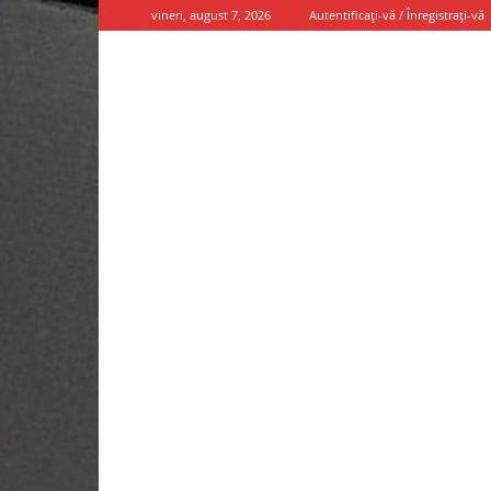
vineri, august 7, 2026
Autentificați-vă / Înregistrați-vă