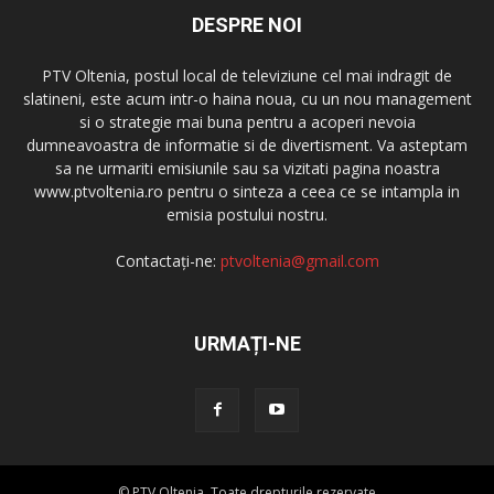
DESPRE NOI
PTV Oltenia, postul local de televiziune cel mai indragit de
slatineni, este acum intr-o haina noua, cu un nou management
si o strategie mai buna pentru a acoperi nevoia
dumneavoastra de informatie si de divertisment. Va asteptam
sa ne urmariti emisiunile sau sa vizitati pagina noastra
www.ptvoltenia.ro pentru o sinteza a ceea ce se intampla in
emisia postului nostru.
Contactați-ne:
ptvoltenia@gmail.com
URMAȚI-NE
© PTV Oltenia. Toate drepturile rezervate