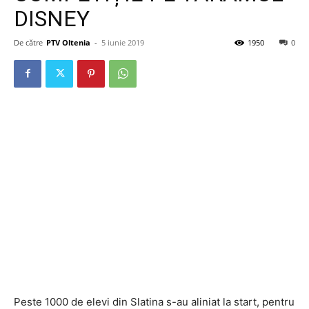
DISNEY
De către
PTV Oltenia
-
5 iunie 2019
1950
0
Peste 1000 de elevi din Slatina s-au aliniat la start, pentru