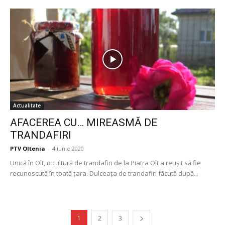
Actualitate
AFACEREA CU… MIREASMĂ DE
TRANDAFIRI
PTV Oltenia
-
4 iunie 2020
Unică în Olt, o cultură de trandafiri de la Piatra Olt a reușit să fie
recunoscută în toată țara. Dulceața de trandafiri făcută după...
1
2
3