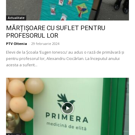
Actualitate
MĂRȚIȘOARE CU SUFLET PENTRU
PROFESORUL LOR
PTV Oltenia
-
29 februarie 2024
Elevii de la Școala ‘Eugen Ionescu’ au adus o rază de primăvară și
pentru profesorul lor, Alexandru Ciocârlan. La începutul anului
acesta a suferit...