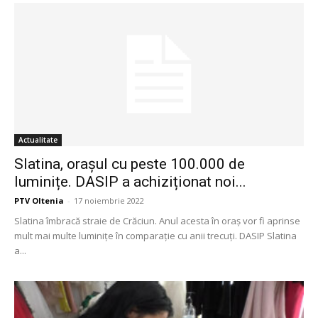
Actualitate
Slatina, orașul cu peste 100.000 de
luminițe. DASIP a achiziționat noi...
PTV Oltenia
-
17 noiembrie 2022
Slatina îmbracă straie de Crăciun. Anul acesta în oraș vor fi aprinse
mult mai multe luminițe în comparație cu anii trecuți. DASIP Slatina
a...