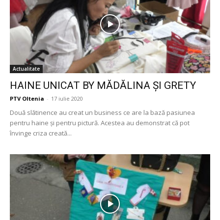
Actualitate
HAINE UNICAT BY MĂDĂLINA ȘI GRETY
PTV Oltenia
-
17 iulie 2020
Două slătinence au creat un business ce are la bază pasiunea
pentru haine și pentru pictură. Acestea au demonstrat că pot
învinge criza creată...