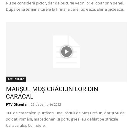
Nu se consideră pictor, dar da bucurie vecinilor ei doar prin penel.
După ce iși termină turele la firma la care lucrează, Elena pictează....
Actualitate
MARȘUL MOȘ CRĂCIUNILOR DIN
CARACAL
PTV Oltenia
-
22 decembrie 2022
100 de caracaleni purtătorii unei căciuli de Moș Crcăun, dar și 50 de
soldați români, macedoneni și portughezi au defilat pe străzile
Caracalului. Colindele...