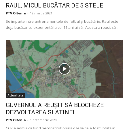
RAUL, MICUL BUCĂTAR DE 5 STELE
PTV Oltenia
-
12 martie 2021
Se împarte intre antrenamentele de fotbal și bucătărie. Raul este
deja bucătar cu experiență la cei 11 ani ai săi. Acesta a reușit să...
Actualitate
GUVERNUL A REUȘIT SĂ BLOCHEZE
DEZVOLTAREA SLATINEI
PTV Oltenia
-
1 octombrie 2020
CCR a admis ca fiind neconstituțională o lege ce a fost votată în