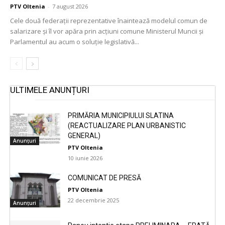
PTV Oltenia
-
7 august 2026
Cele două federații reprezentative înaintează modelul comun de
salarizare și îl vor apăra prin acțiuni comune Ministerul Muncii și
Parlamentul au acum o soluție legislativă...
ULTIMELE ANUNȚURI
PRIMĂRIA MUNICIPIULUI SLATINA
(REACTUALIZARE PLAN URBANISTIC
GENERAL)
Anunțuri
PTV Oltenia
10 iunie 2026
COMUNICAT DE PRESĂ
PTV Oltenia
22 decembrie 2025
Anunțuri