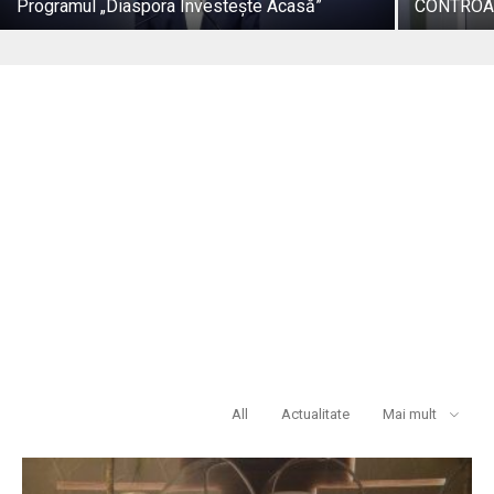
Programul „Diaspora Investește Acasă”
CONTROA
POPULAR VIDEOS
All
Actualitate
Mai mult