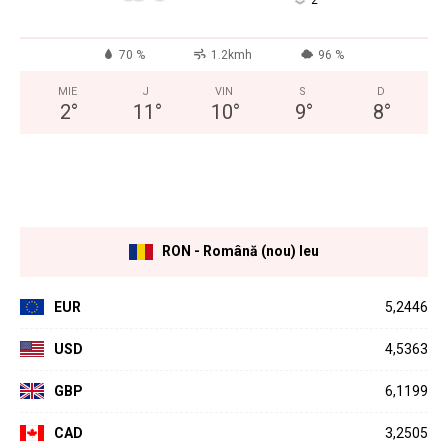
°
70 %
1.2kmh
96 %
MIE
J
VIN
S
D
2
°
11
°
10
°
9
°
8
°
assa
RON - Română (nou) leu
EUR
5,2446
USD
4,5363
GBP
6,1199
CAD
3,2505