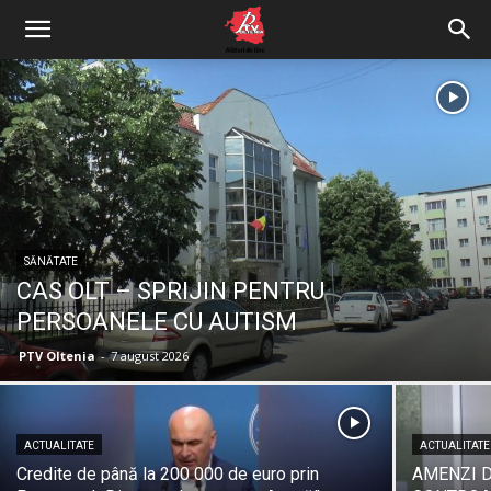
SĂNĂTATE
CAS OLT – SPRIJIN PENTRU
PERSOANELE CU AUTISM
PTV Oltenia
-
7 august 2026
ACTUALITATE
ACTUALITATE
Credite de până la 200 000 de euro prin
AMENZI D