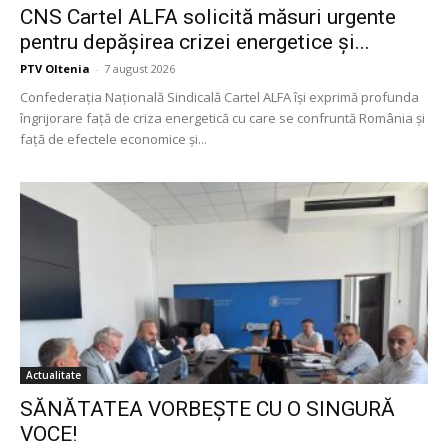
CNS Cartel ALFA solicită măsuri urgente
pentru depășirea crizei energetice și...
PTV Oltenia
-
7 august 2026
Confederația Națională Sindicală Cartel ALFA își exprimă profunda
îngrijorare față de criza energetică cu care se confruntă România și
față de efectele economice și...
Actualitate
SĂNĂTATEA VORBEȘTE CU O SINGURĂ
VOCE!