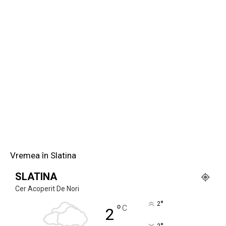
Vremea în Slatina
SLATINA
Cer Acoperit De Nori
°
2
°
C
2
2