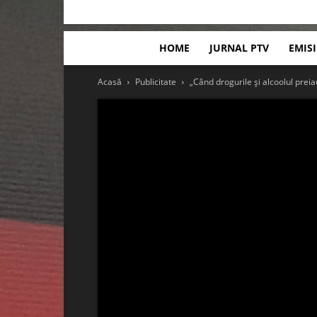
HOME
JURNAL PTV
EMIS
Acasă
Publicitate
„Când drogurile și alcoolul preiau