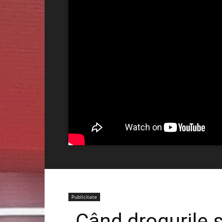
Publicitate
„Când drogurile ș