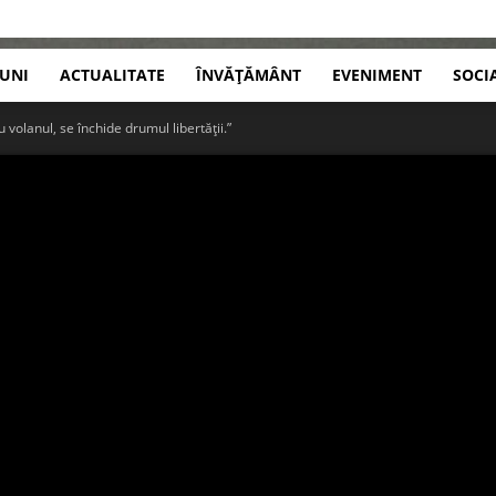
IUNI
ACTUALITATE
ÎNVĂȚĂMÂNT
EVENIMENT
SOCI
 volanul, se închide drumul libertății.”