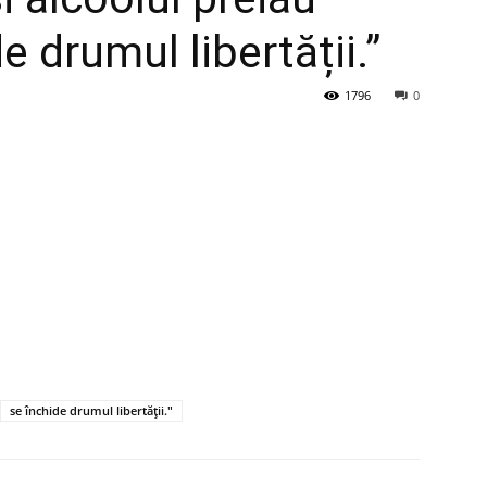
e drumul libertății.”
1796
0
se închide drumul libertății."