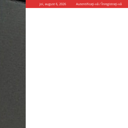
joi, august 6, 2026
Autentificați-vă / Înregistrați-vă