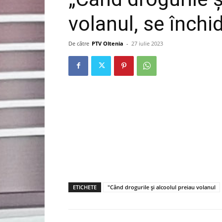
volanul, se închid
De către
PTV Oltenia
-
27 iulie 2023
ETICHETE
"Când drogurile și alcoolul preiau volanul