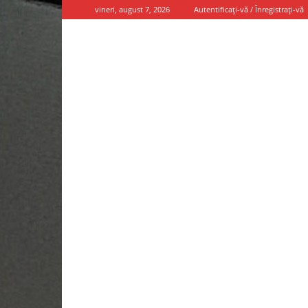
vineri, august 7, 2026
Autentificați-vă / Înregistrați-vă