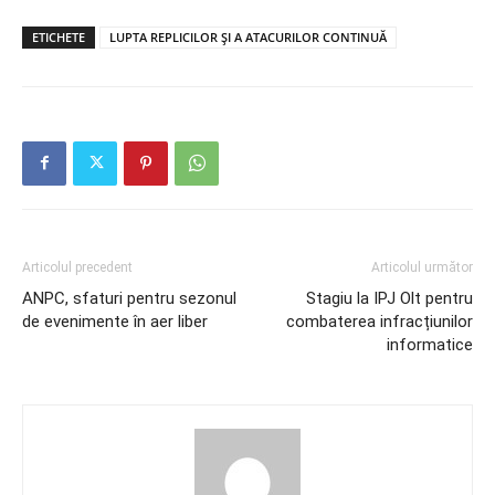
ETICHETE
LUPTA REPLICILOR ȘI A ATACURILOR CONTINUĂ
Articolul precedent
Articolul următor
ANPC, sfaturi pentru sezonul
Stagiu la IPJ Olt pentru
de evenimente în aer liber
combaterea infracțiunilor
informatice