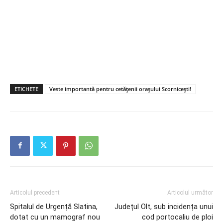
ETICHETE
Veste importantă pentru cetățenii orașului Scornicești!
Articolul precedent
Articolul următor
Spitalul de Urgență Slatina,
Județul Olt, sub incidența unui
dotat cu un mamograf nou
cod portocaliu de ploi