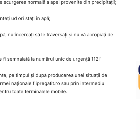
te scurgerea normală a apei provenite din precipitații;
eți ud ori stați în apă;
pă, nu încercați să le traversați și nu vă apropiați de
e fi semnalată la numărul unic de urgență 112!”
te, pe timpul și după producerea unei situații de
rmei naționale fiipregatit.ro sau prin intermediul
pentru toate terminalele mobile.