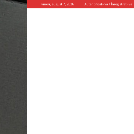
vineri, august 7, 2026
Autentificați-vă / Înregistrați-vă