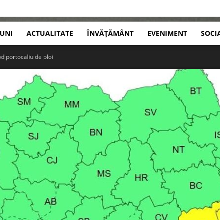
IUNI
ACTUALITATE
ÎNVĂȚĂMÂNT
EVENIMENT
SOCI
od portocaliu de ploi