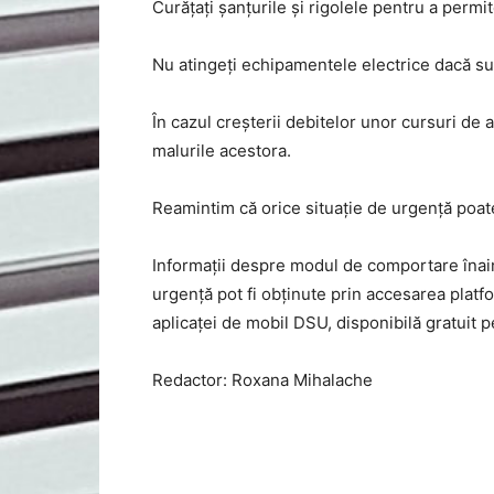
Curățați șanțurile și rigolele pentru a permi
Nu atingeți echipamentele electrice dacă sunt
În cazul creșterii debitelor unor cursuri de a
malurile acestora.
Reamintim că orice situație de urgență poat
Informații despre modul de comportare înain
urgență pot fi obținute prin accesarea platfo
aplicaței de mobil DSU, disponibilă gratuit 
Redactor: Roxana Mihalache