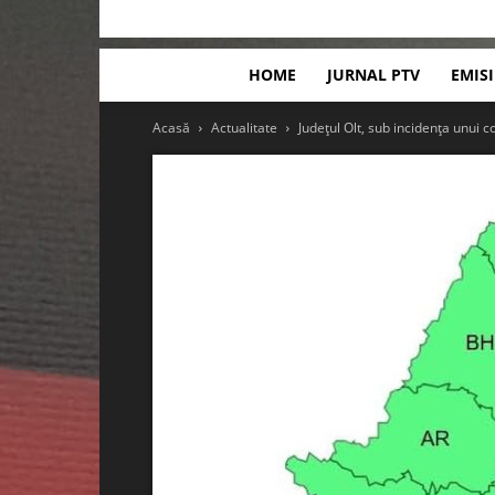
HOME
JURNAL PTV
EMIS
Acasă
Actualitate
Județul Olt, sub incidența unui c