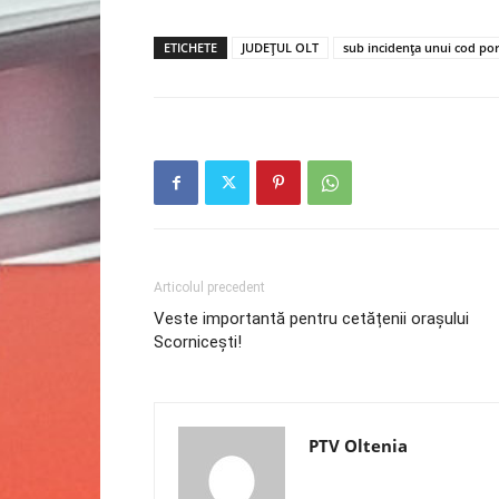
ETICHETE
JUDEȚUL OLT
sub incidența unui cod por
Articolul precedent
Veste importantă pentru cetățenii orașului
Scornicești!
PTV Oltenia