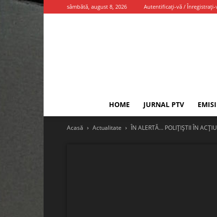
sâmbătă, august 8, 2026
Autentificați-vă / Înregistrați-
HOME
JURNAL PTV
EMIS
Acasă
Actualitate
ÎN ALERTĂ… POLIȚIȘTII ÎN ACȚI