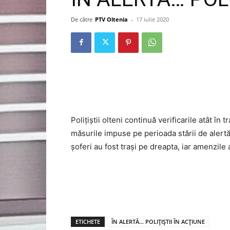
De către
PTV Oltenia
-
17 iulie 2020
Polițiștii olteni continuă verificarile atât în 
măsurile impuse pe perioada stării de alertă
șoferi au fost trași pe dreapta, iar amenzile 
ETICHETE
ÎN ALERTĂ... POLIȚIȘTII ÎN ACȚIUNE