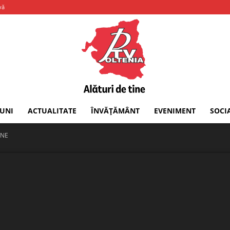
vă
IUNI
ACTUALITATE
ÎNVĂȚĂMÂNT
EVENIMENT
SOCI
PTV
UNE
Oltenia