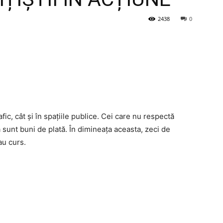
2438
0
trafic, cât și în spațiile publice. Cei care nu respectă
 sunt buni de plată. În dimineața aceasta, zeci de
au curs.