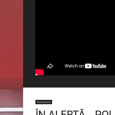
Actualitate
ÎN ALERTĂ… POLI