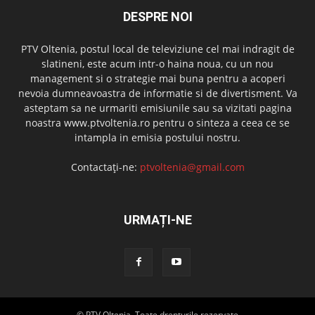
DESPRE NOI
PTV Oltenia, postul local de televiziune cel mai indragit de
slatineni, este acum intr-o haina noua, cu un nou
management si o strategie mai buna pentru a acoperi
nevoia dumneavoastra de informatie si de divertisment. Va
asteptam sa ne urmariti emisiunile sau sa vizitati pagina
noastra www.ptvoltenia.ro pentru o sinteza a ceea ce se
intampla in emisia postului nostru.
Contactați-ne:
ptvoltenia@gmail.com
URMAȚI-NE
© PTV Oltenia. Toate drepturile rezervate