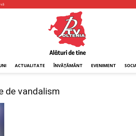
-vă
UNI
ACTUALITATE
ÎNVĂȚĂMÂNT
EVENIMENT
SOCI
PTV
te de vandalism
Oltenia