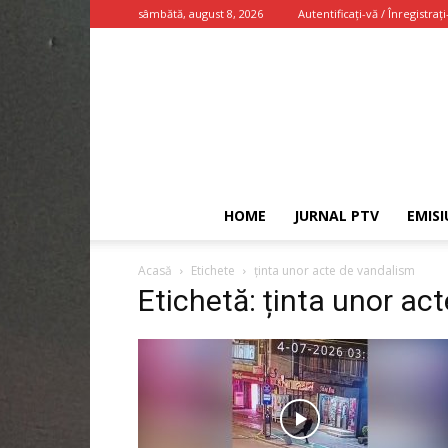
sâmbătă, august 8, 2026
Autentificați-vă / Înregistrați
HOME
JURNAL PTV
EMISI
Acasă
Etichete
ținta unor acte de vandalism
Etichetă: ținta unor ac