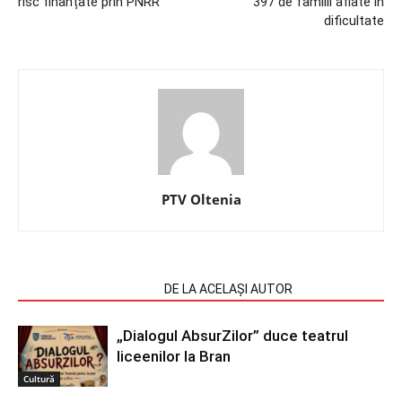
risc finanțate prin PNRR
397 de familii aflate în
dificultate
PTV Oltenia
ARTICOLE SIMILARE
DE LA ACELAȘI AUTOR
„Dialogul AbsurZilor” duce teatrul
liceenilor la Bran
Cultură