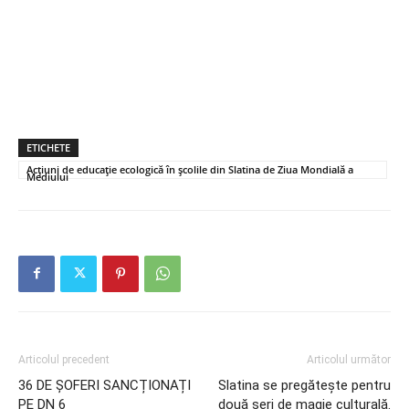
ETICHETE
Acțiuni de educație ecologică în școlile din Slatina de Ziua Mondială a
Mediului
Articolul precedent
Articolul următor
36 DE ȘOFERI SANCȚIONAȚI
Slatina se pregătește pentru
PE DN 6
două seri de magie culturală.