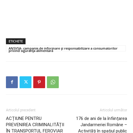
ETICHETE
ANSVSA- campanie de informare și responsabilizare a consumatorilor
privind siguranța alimentară
Articolul precedent
Articolul următor
ACȚIUNE PENTRU
176 de ani de la înființarea
PREVENIREA CRIMINALITĂȚII
Jandarmeriei Române –
ÎN TRANSPORTUL FEROVIAR
Activități în spațiul public