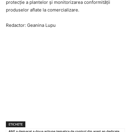
protecție a plantelor și monitorizarea conformității
produselor aflate la comercializare.
Redactor: Geanina Lupu
ETICHETE
ANF a demarat a doua actiune tematica de control din acest an dedicate