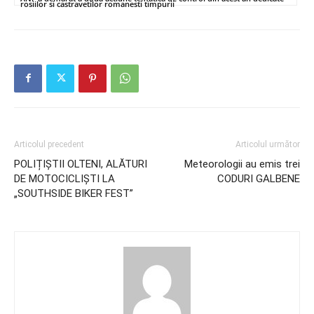
rosiilor si castravetilor romanesti timpurii
Articolul precedent
Articolul următor
POLIȚIȘTII OLTENI, ALĂTURI
Meteorologii au emis trei
DE MOTOCICLIȘTI LA
CODURI GALBENE
„SOUTHSIDE BIKER FEST”