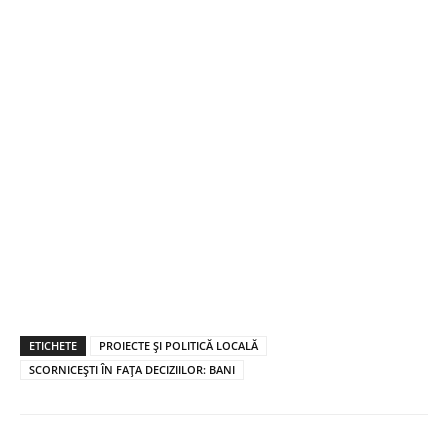
ETICHETE
PROIECTE ŞI POLITICĂ LOCALĂ
SCORNICEŞTI ÎN FAŢA DECIZIILOR: BANI