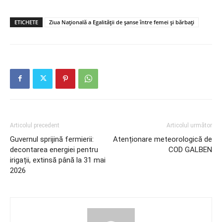
ETICHETE
Ziua Națională a Egalității de șanse între femei și bărbați
Articolul precedent
Articolul următor
Guvernul sprijină fermierii:
Atenționare meteorologică de
decontarea energiei pentru
COD GALBEN
irigații, extinsă până la 31 mai
2026