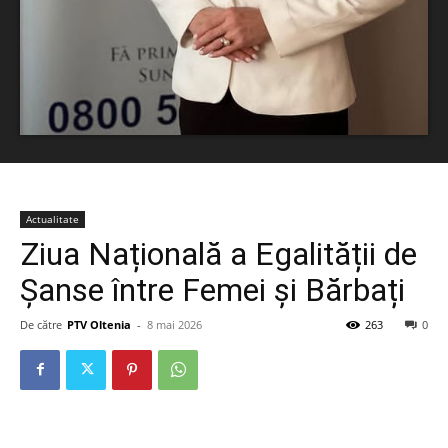
Actualitate
Ziua Națională a Egalității de
Șanse între Femei și Bărbați
De către
PTV Oltenia
-
8 mai 2026
263
0