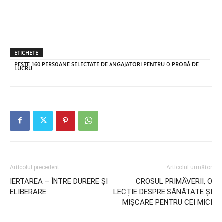
ETICHETE
PESTE 160 PERSOANE SELECTATE DE ANGAJATORI PENTRU O PROBĂ DE
LUCRU
Articolul precedent
Articolul următor
IERTAREA – ÎNTRE DURERE ŞI
CROSUL PRIMĂVERII, O
ELIBERARE
LECȚIE DESPRE SĂNĂTATE ȘI
MIȘCARE PENTRU CEI MICI