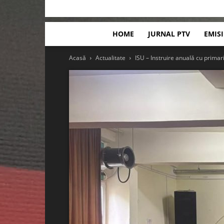
HOME
JURNAL PTV
EMIS
Acasă
Actualitate
ISU – Instruire anuală cu primarii