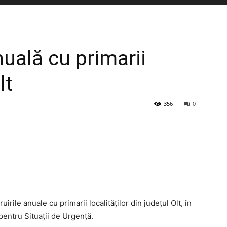
nuală cu primarii
lt
356
0
ruirile anuale cu primarii localităților din județul Olt, în
pentru Situații de Urgență.