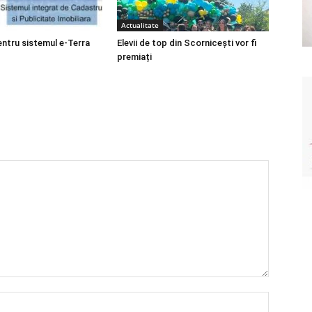
Actualitate
entru sistemul e-Terra
Elevii de top din Scornicești vor fi
premiați