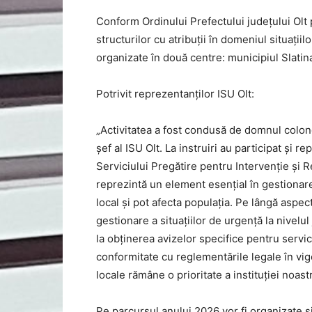
Conform Ordinului Prefectului județului Olt p
structurilor cu atribuții în domeniul situațiil
organizate în două centre: municipiul Slatina
Potrivit reprezentanților ISU Olt:
„Activitatea a fost condusă de domnul colone
șef al ISU Olt. La instruiri au participat și 
Serviciului Pregătire pentru Intervenție și R
reprezintă un element esențial în gestionare
local și pot afecta populația. Pe lângă aspec
gestionare a situațiilor de urgență la nivelul
la obținerea avizelor specifice pentru servici
conformitate cu reglementările legale în vig
locale rămâne o prioritate a instituției noast
Pe parcursul anului 2026 vor fi organizate ș