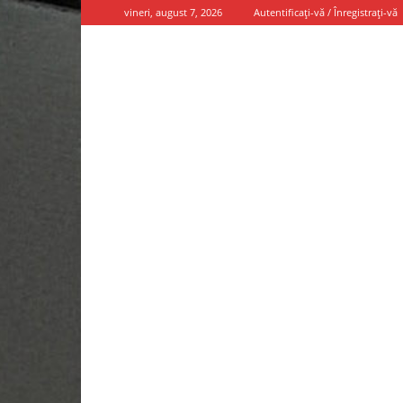
vineri, august 7, 2026
Autentificați-vă / Înregistrați-vă