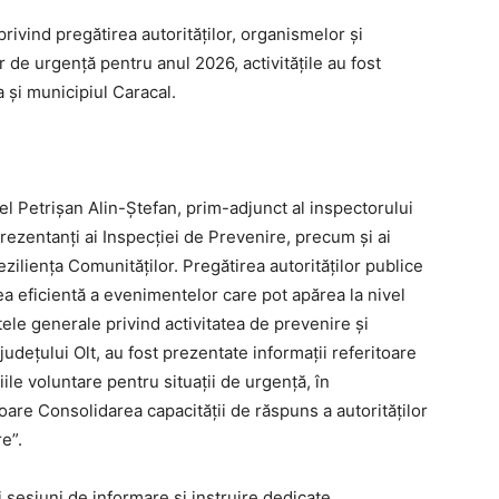
rivind pregătirea autorităților, organismelor și
or de urgență pentru anul 2026, activitățile au fost
 și municipiul Caracal.
l Petrișan Alin-Ștefan, prim-adjunct al inspectorului
reprezentanți ai Inspecției de Prevenire, precum și ai
eziliența Comunităților. Pregătirea autorităților publice
a eficientă a evenimentelor care pot apărea la nivel
tele generale privind activitatea de prevenire și
 județului Olt, au fost prezentate informații referitoare
ile voluntare pentru situații de urgență, în
oare Consolidarea capacității de răspuns a autorităților
re”.
i sesiuni de informare și instruire dedicate