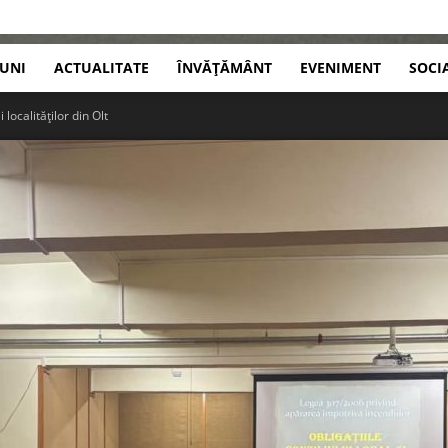
IUNI
ACTUALITATE
ÎNVĂȚĂMÂNT
EVENIMENT
SOCI
 localităților din Olt