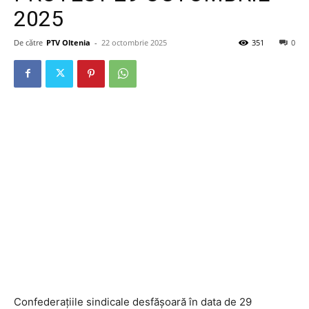
2025
De către
PTV Oltenia
-
22 octombrie 2025
351
0
Confederațiile sindicale desfășoară în data de 29