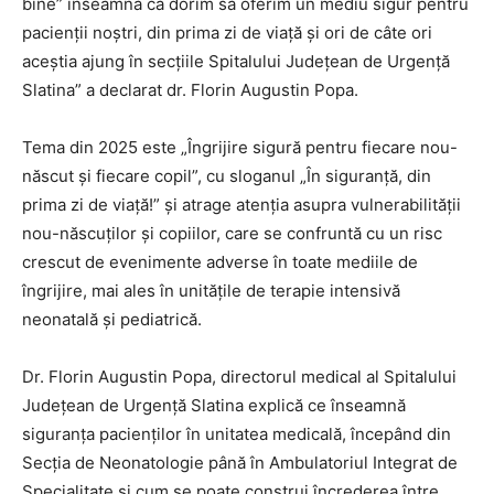
bine” înseamnă că dorim să oferim un mediu sigur pentru
pacienții noștri, din prima zi de viață și ori de câte ori
aceștia ajung în secțiile Spitalului Județean de Urgență
Slatina” a declarat dr. Florin Augustin Popa.
Tema din 2025 este „Îngrijire sigură pentru fiecare nou-
născut și fiecare copil”, cu sloganul „În siguranță, din
prima zi de viață!” și atrage atenția asupra vulnerabilității
nou-născuților și copiilor, care se confruntă cu un risc
crescut de evenimente adverse în toate mediile de
îngrijire, mai ales în unitățile de terapie intensivă
neonatală și pediatrică.
Dr. Florin Augustin Popa, directorul medical al Spitalului
Județean de Urgență Slatina explică ce înseamnă
siguranța pacienților în unitatea medicală, începând din
Secția de Neonatologie până în Ambulatoriul Integrat de
Specialitate și cum se poate construi încrederea între