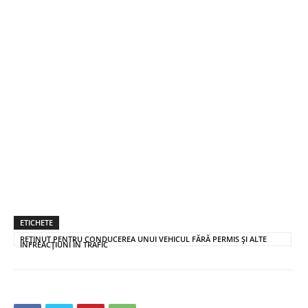
ETICHETE
REȚINUT PENTRU CONDUCEREA UNUI VEHICUL FĂRĂ PERMIS ȘI ALTE
INFREACȚIUNI ÎN TRAFIC