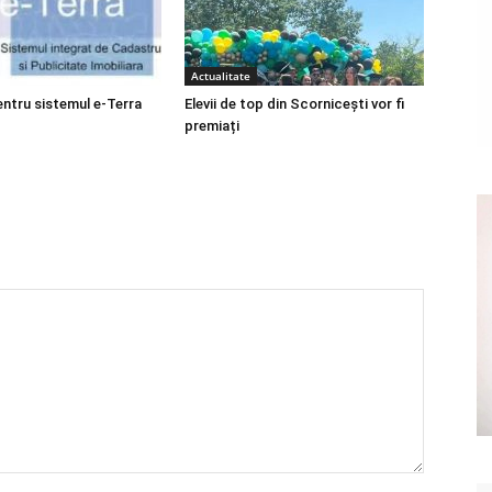
Actualitate
entru sistemul e-Terra
Elevii de top din Scornicești vor fi
premiați