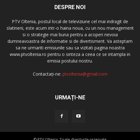
DESPRE NOI
PTV Oltenia, postul local de televiziune cel mai indragit de
slatineni, este acum intr-o haina noua, cu un nou management
si o strategie mai buna pentru a acoperi nevoia
dumneavoastra de informatie si de divertisment. Va asteptam
sa ne urmariti emisiunile sau sa vizitati pagina noastra
www.ptvoltenia.ro pentru o sinteza a ceea ce se intampla in
emisia postului nostru.
Contactați-ne:
ptvoltenia@gmail.com
URMAȚI-NE
© PTV Oltenia. Toate drepturile rezervate