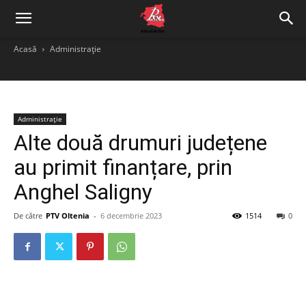
Acasă
Administrație
Administrație
Alte două drumuri județene
au primit finanțare, prin
Anghel Saligny
De către
PTV Oltenia
-
6 decembrie 2023
1514
0