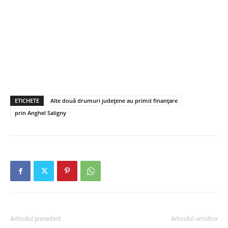
ETICHETE
Alte două drumuri județene au primit finanțare
prin Anghel Saligny
Articolul precedent
Articolul următor