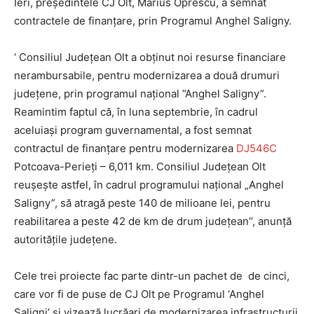
Ieri, președintele CJ Olt, Marius Oprescu, a semnat
contractele de finanțare, prin Programul Anghel Saligny.
‘ Consiliul Județean Olt a obținut noi resurse financiare
nerambursabile, pentru modernizarea a două drumuri
județene, prin programul național ”Anghel Saligny”.
Reamintim faptul că, în luna septembrie, în cadrul
aceluiași program guvernamental, a fost semnat
contractul de finanțare pentru modernizarea
DJ546C
Potcoava-Perieți – 6,011 km. Consiliul Județean Olt
reușește astfel, în cadrul programului național „Anghel
Saligny”, să atragă peste 140 de milioane lei, pentru
reabilitarea a peste 42 de km de drum județean’’, anunță
autoritățile județene.
Cele trei proiecte fac parte dintr-un pachet de de cinci,
care vor fi de puse de CJ Olt pe Programul ‘Anghel
Saligni’ și vizează lucrăari de modernizarea infrastructurii