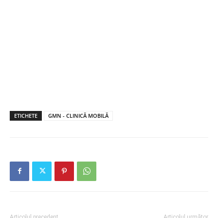
ETICHETE
GMN - CLINICĂ MOBILĂ
Articolul precedent
Articolul următor