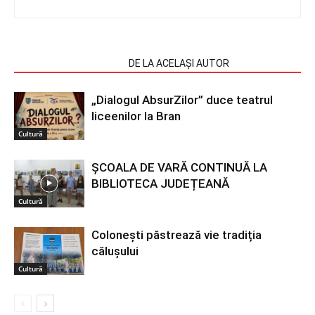
ARTICOLE SIMILARE
DE LA ACELAȘI AUTOR
„Dialogul AbsurZilor” duce teatrul
liceenilor la Bran
Cultură
ȘCOALA DE VARĂ CONTINUĂ LA
BIBLIOTECA JUDEȚEANĂ
Cultură
Colonești păstrează vie tradiția
călușului
Cultură