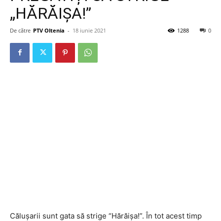
„HĂRĂIȘA!”
De către
PTV Oltenia
-
18 iunie 2021
1288
0
Călușarii sunt gata să strige “Hărăișa!”. În tot acest timp