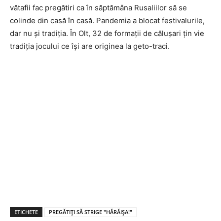
vătafii fac pregătiri ca în săptămâna Rusaliilor să se
colinde din casă în casă. Pandemia a blocat festivalurile,
dar nu și tradiția. În Olt, 32 de formații de călușari țin vie
tradiția jocului ce își are originea la geto-traci.
ETICHETE
PREGĂTIȚI SĂ STRIGE "HĂRĂIȘA!"