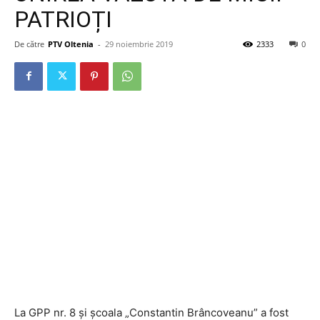
PATRIOȚI
De către
PTV Oltenia
-
29 noiembrie 2019
2333
0
La GPP nr. 8 și școala „Constantin Brâncoveanu” a fost