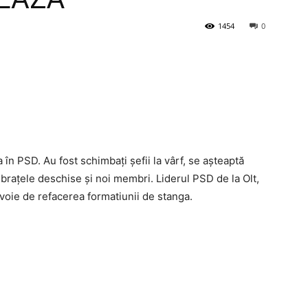
1454
0
în PSD. Au fost schimbați șefii la vârf, se așteaptă
u brațele deschise și noi membri. Liderul PSD de la Olt,
voie de refacerea formatiunii de stanga.