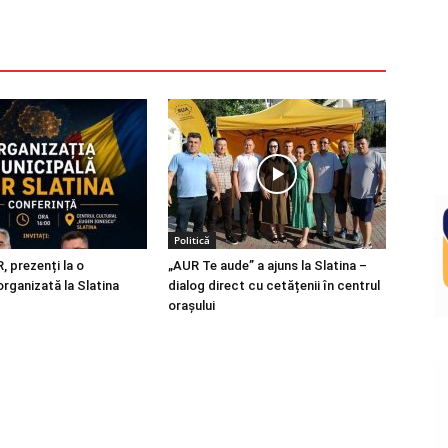
Politică
R, prezenți la o
„AUR Te aude” a ajuns la Slatina –
organizată la Slatina
dialog direct cu cetățenii în centrul
orașului