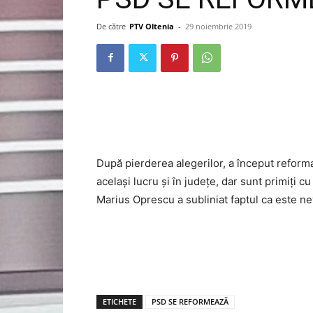
De către
PTV Oltenia
-
29 noiembrie 2019
După pierderea alegerilor, a început reforma 
același lucru și în județe, dar sunt primiți c
Marius Oprescu a subliniat faptul ca este ne
ETICHETE
PSD SE REFORMEAZĂ