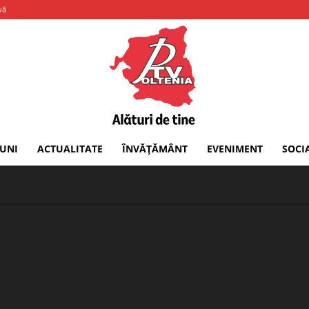
vă
IUNI
ACTUALITATE
ÎNVĂȚĂMÂNT
EVENIMENT
SOCI
PTV
Oltenia