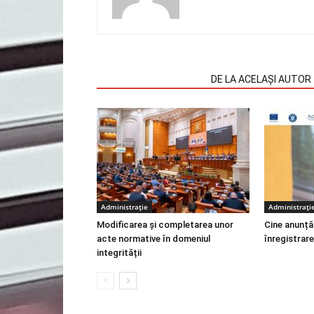
ARTICOLE SIMILARE
DE LA ACELAȘI AUTOR
Administrație
Administrați
Modificarea și completarea unor
Cine anunță
acte normative în domeniul
înregistrare
integrității