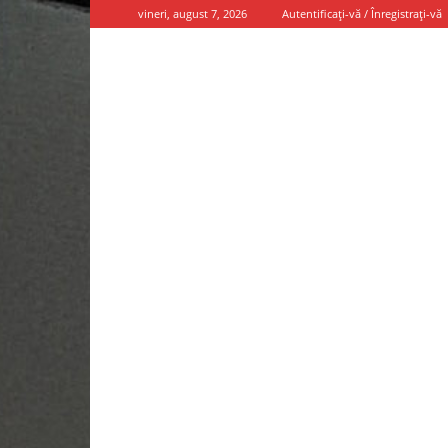
vineri, august 7, 2026
Autentificați-vă / Înregistrați-vă