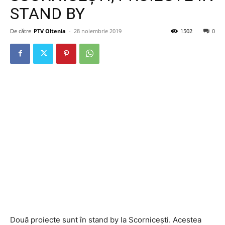
STAND BY
De către
PTV Oltenia
-
28 noiembrie 2019
1502
0
Două proiecte sunt în stand by la Scornicești. Acestea