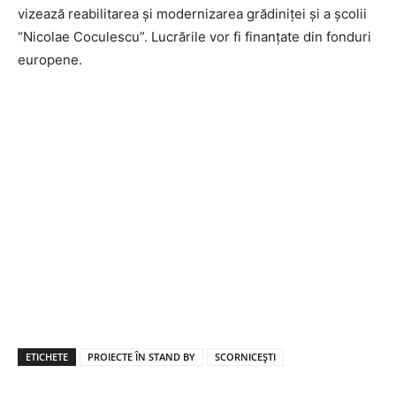
vizează reabilitarea și modernizarea grădiniței și a școlii
“Nicolae Coculescu”. Lucrările vor fi finanțate din fonduri
europene.
ETICHETE
PROIECTE ÎN STAND BY
SCORNICEȘTI