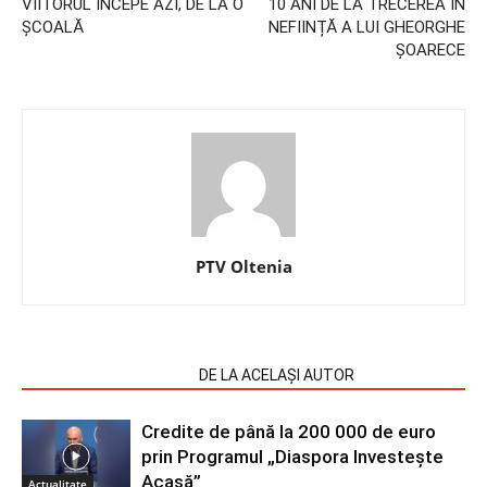
VIITORUL ÎNCEPE AZI, DE LA O
10 ANI DE LA TRECEREA ÎN
ȘCOALĂ
NEFIINȚĂ A LUI GHEORGHE
ȘOARECE
PTV Oltenia
ARTICOLE SIMILARE
DE LA ACELAȘI AUTOR
Credite de până la 200 000 de euro
prin Programul „Diaspora Investește
Acasă”
Actualitate