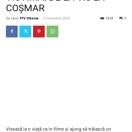
COȘMAR
De către
PTV Oltenia
-
3 octombrie 2019
1519
0
Visează la o viață ca in filme și ajung să trăiască un