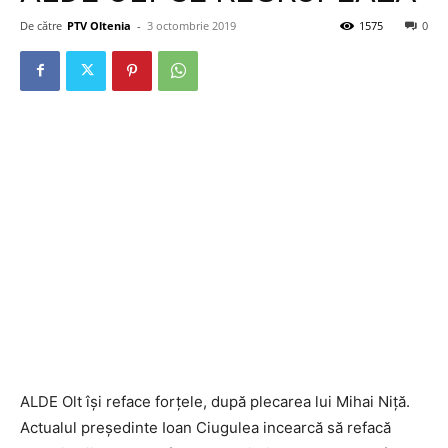
De către
PTV Oltenia
-
3 octombrie 2019
1575
0
ALDE Olt își reface forțele, după plecarea lui Mihai Niță.
Actualul președinte Ioan Ciugulea incearcă să refacă