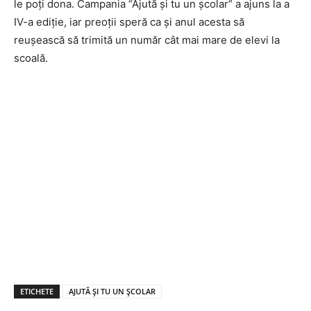
le poți dona. Campania “Ajută și tu un școlar” a ajuns la a
IV-a ediție, iar preoții speră ca și anul acesta să
reușească să trimită un număr cât mai mare de elevi la
scoală.
ETICHETE
AJUTĂ ȘI TU UN ȘCOLAR