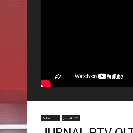
Actualitate
Jurnal PTV
JURNAL PTV OLT