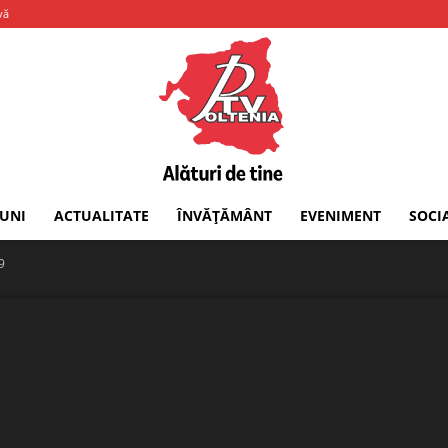
vă
IUNI
ACTUALITATE
ÎNVĂȚĂMÂNT
EVENIMENT
SOCI
PTV
9
Oltenia