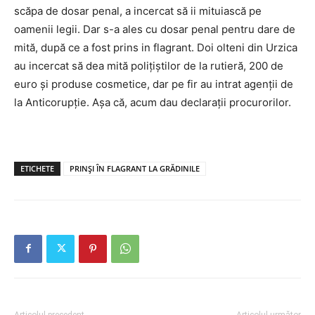
scăpa de dosar penal, a incercat să ii mituiască pe
oamenii legii. Dar s-a ales cu dosar penal pentru dare de
mită, după ce a fost prins in flagrant. Doi olteni din Urzica
au incercat să dea mită polițiștilor de la rutieră, 200 de
euro și produse cosmetice, dar pe fir au intrat agenții de
la Anticorupție. Așa că, acum dau declarații procurorilor.
ETICHETE
PRINȘI ÎN FLAGRANT LA GRĂDINILE
Articolul precedent
Articolul următor