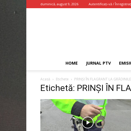
duminică, august 9, 2026
Autentificați-vă / Înregistraț
HOME
JURNAL PTV
EMISI
Acasă
Etichete
PRINȘI ÎN FLAGRANT LA GRĂDINILE
Etichetă: PRINȘI ÎN 