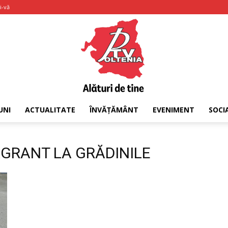
i-vă
UNI
ACTUALITATE
ÎNVĂȚĂMÂNT
EVENIMENT
SOCI
PTV
FLAGRANT LA GRĂDINILE
Oltenia