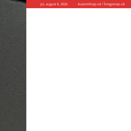
joi, august 6, 2026
Autentificați-vă / Înregistrați-vă